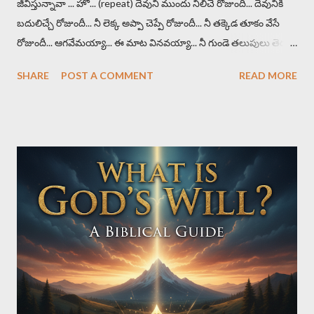
జీవిస్తున్నావా ... హో... (repeat) దేవుని ముందు నిలిచే రోజుందీ... దేవునికి
బదులిచ్చే రోజుందీ... నీ లెక్క అప్పా చెప్పే రోజుందీ... నీ తక్కెడ తూకం వేసే
రోజుందీ... ఆగవేమయ్యా... ఈ మాట వినవయ్యా... నీ గుండె తలుపులు తెరచి
యేసుని పిలుచుకో వయ్యా (repeat) చూచావా భూకంపాలు , వరదలు
SHARE
POST A COMMENT
READ MORE
విపరీతాలు పరిశుద్ధ గ్రంథములోని కడవరి కాలపు సూచనలు (repeat)
వడివడిగా రోజులు పరిగెడుతున్నాయి (2x) తరుణాలు చేజారి పోతున్నాయి
(2x) ఆగవేమయ్యా... ఈ మాట వినవయ్యా... నీ గుండె తలుపులు తెరచి
యేసుని పిలుచుకో వయ్యా (repeat) జరుగుచున్న రోజులు కావు నీవి కావు
ధారంగా దేవుడు నీకు ఇచ్చినట్టివి (repeat) నిన్నటి వరకు కొరతే లేదని
అన్నారు (2x) ఒక్క గడియలో ఎందరెందరో బికారులయ్యారు (2x)
ఆగవేమయ్యా... ఈ మాట వినవయ్యా... నీ గుండె తలుపులు తెరచి యేసుని
పిలుచుకో వయ్యా (repeat) కాలం సమయం నాదే అంటు -
అనుకుంటున్నావా రోజులన్నీ నావే అంటు - జీవిస్తున్నావా (repeat)