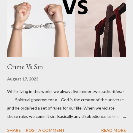
walking or on our own vehicle or on public transport? And many
more like these… In every moment of our lives, we need to live
out God’s will. That is why I want to stress on living God’s will
but not on doing God’s will in a particular case. Already revealed
part of God’s will In order to make us do ...
Crime Vs Sin
August 17, 2023
While living in this world, we always live under two authorities: ·
Spiritual government o God is the creator of the universe
and he ordained a set of rules for our life. When we violate
those rules we commit sin. Basically any disobedience to God
command is sin . · Worldly government o Society in the
SHARE
POST A COMMENT
READ MORE
world is divided into many states and each state has it’s own