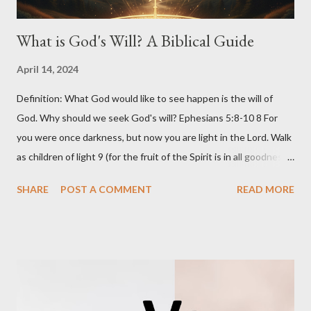
What is God's Will? A Biblical Guide
April 14, 2024
Definition: What God would like to see happen is the will of
God. Why should we seek God's will? Ephesians 5:8-10 8 For
you were once darkness, but now you are light in the Lord. Walk
as children of light 9 (for the fruit of the Spirit is in all goodness,
righteousness, and truth), 10 finding out what is acceptable to
SHARE
POST A COMMENT
READ MORE
the Lord. Ephesians 5:17 17 Therefore do not be unwise, but
understand what the will of the Lord is. Scope of God’s will We
cannot limit God’s will to a particular incident or particular
decision in our life. But it should be applicable to our entire life.
Like: At what time should we wake up? Should we take a bath
everyday or on alternate days? Should we go to the office