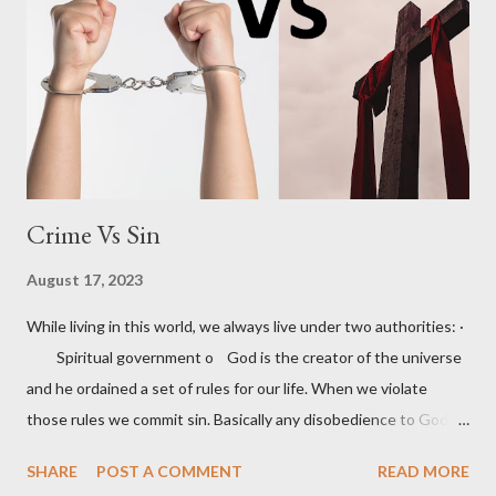
more like these… In every moment of our lives, we need to live
out God’s will. That is why I want to stress on living God’s will
but not on doing God’s will in a particular case. Already revealed
part of God’s will In order to make us do ...
Crime Vs Sin
August 17, 2023
While living in this world, we always live under two authorities: ·
Spiritual government o God is the creator of the universe
and he ordained a set of rules for our life. When we violate
those rules we commit sin. Basically any disobedience to God
command is sin . · Worldly government o Society in the
SHARE
POST A COMMENT
READ MORE
world is divided into many states and each state has it’s own