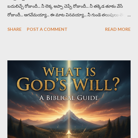
బదులిచ్చే రోజుందీ... నీ లెక్క అప్పా చెప్పే రోజుందీ... నీ తక్కెడ తూకం వేసే
రోజుందీ... ఆగవేమయ్యా... ఈ మాట వినవయ్యా... నీ గుండె తలుపులు తెరచి
యేసుని పిలుచుకో వయ్యా (repeat) చూచావా భూకంపాలు , వరదలు
SHARE
POST A COMMENT
READ MORE
విపరీతాలు పరిశుద్ధ గ్రంథములోని కడవరి కాలపు సూచనలు (repeat)
వడివడిగా రోజులు పరిగెడుతున్నాయి (2x) తరుణాలు చేజారి పోతున్నాయి
(2x) ఆగవేమయ్యా... ఈ మాట వినవయ్యా... నీ గుండె తలుపులు తెరచి
యేసుని పిలుచుకో వయ్యా (repeat) జరుగుచున్న రోజులు కావు నీవి కావు
ధారంగా దేవుడు నీకు ఇచ్చినట్టివి (repeat) నిన్నటి వరకు కొరతే లేదని
అన్నారు (2x) ఒక్క గడియలో ఎందరెందరో బికారులయ్యారు (2x)
ఆగవేమయ్యా... ఈ మాట వినవయ్యా... నీ గుండె తలుపులు తెరచి యేసుని
పిలుచుకో వయ్యా (repeat) కాలం సమయం నాదే అంటు -
అనుకుంటున్నావా రోజులన్నీ నావే అంటు - జీవిస్తున్నావా (repeat)