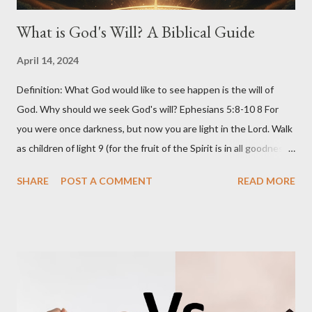
What is God's Will? A Biblical Guide
April 14, 2024
Definition: What God would like to see happen is the will of
God. Why should we seek God's will? Ephesians 5:8-10 8 For
you were once darkness, but now you are light in the Lord. Walk
as children of light 9 (for the fruit of the Spirit is in all goodness,
righteousness, and truth), 10 finding out what is acceptable to
SHARE
POST A COMMENT
READ MORE
the Lord. Ephesians 5:17 17 Therefore do not be unwise, but
understand what the will of the Lord is. Scope of God’s will We
cannot limit God’s will to a particular incident or particular
decision in our life. But it should be applicable to our entire life.
Like: At what time should we wake up? Should we take a bath
everyday or on alternate days? Should we go to the office
walking or on our own vehicle or on public transport? And many